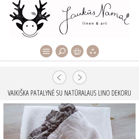
VAIKIŠKA PATALYNĖ SU NATŪRALAUS LINO DEKORU