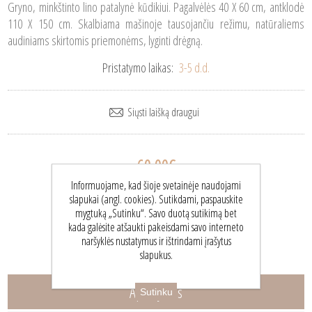
Gryno, minkštinto lino patalynė kūdikiui. Pagalvėlės 40 X 60 cm, antklodė
110 X 150 cm. Skalbiama mašinoje tausojančiu režimu, natūraliems
audiniams skirtomis priemonėms, lyginti drėgną.
Pristatymo laikas:
3-5 d.d.
60,00€
Informuojame, kad šioje svetainėje naudojami
slapukai (angl. cookies). Sutikdami, paspauskite
mygtuką „Sutinku“. Savo duotą sutikimą bet
kada galėsite atšaukti pakeisdami savo interneto
naršyklės nustatymus ir ištrindami įrašytus
slapukus.
Aprašymas
Sutinku