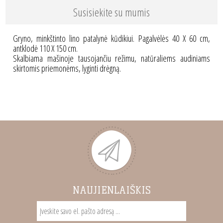
Susisiekite su mumis
Gryno, minkštinto lino patalynė kūdikiui. Pagalvėlės 40 X 60 cm,
antklodė 110 X 150 cm.
Skalbiama mašinoje tausojančiu režimu, natūraliems audiniams
skirtomis priemonėms, lyginti drėgną.
NAUJIENLAIŠKIS