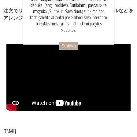
slapukai (angl. cookies). Sutikdami, paspauskite
注文でリトアニアでの旅行の予定、ガイド、ホテルなどを
mygtuką „Sutinku“. Savo duotą sutikimą bet
kada galėsite atšaukti pakeisdami savo interneto
アレンジすることが出来ます。
naršyklės nustatymus ir ištrindami įrašytus
slapukus.
Sutinku
[EMAIL]