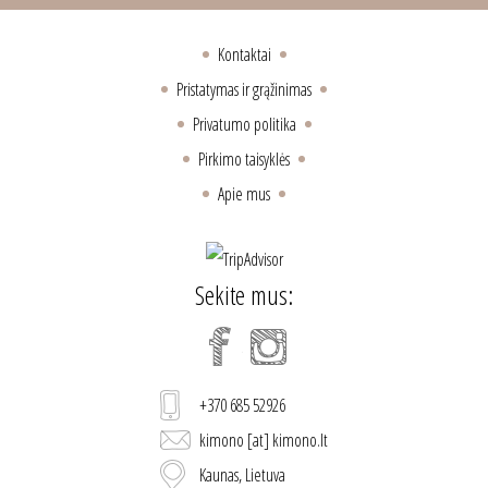
Kontaktai
Pristatymas ir grąžinimas
Privatumo politika
Pirkimo taisyklės
Apie mus
Sekite mus:
+370 685 52926
kimono [at] kimono.lt
Kaunas, Lietuva