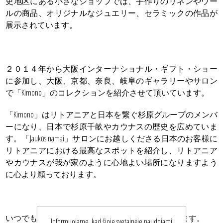
史地区にある小さなショップでは、手作りのリネンやウー
ルの商品、オリジナルなジュエリー、セラミックの作品が
展示されています。
２０１４年から大阪インターナショナル・ギフト・ショー
に参加し、大阪、京都、奈良、岐阜のギャラリーやサロン
で「Kimono」のコレクションを紹介させて頂いています。
「Kimono」はリトアニアと日本を繋ぐ杉原グループのメンバ
ーになり、日本で杉原千畝やカウナスの歴史を広めていま
す。「Jaukūs namai」サロンにお越しくださる日本のお客様に
リトアニアにおける最高なスポットを紹介し、リトアニア
やカウナスが我が家のように心地よい場所になりますよう
に心より願っております。
いつでもお客様が叶えたい提案をお待ちしております。
Informuojame, kad šioje svetainėje naudojami