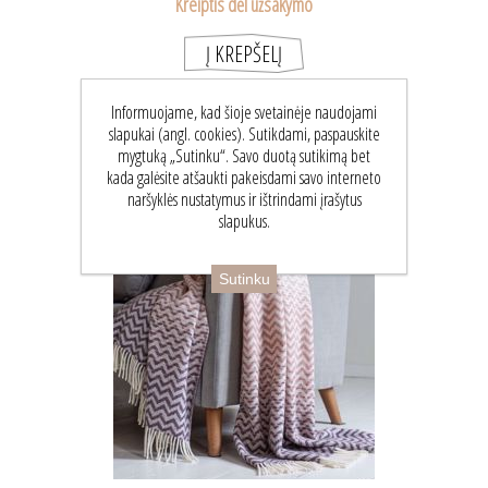
Kreiptis dėl užsakymo
Informuojame, kad šioje svetainėje naudojami
slapukai (angl. cookies). Sutikdami, paspauskite
mygtuką „Sutinku“. Savo duotą sutikimą bet
kada galėsite atšaukti pakeisdami savo interneto
naršyklės nustatymus ir ištrindami įrašytus
slapukus.
Sutinku