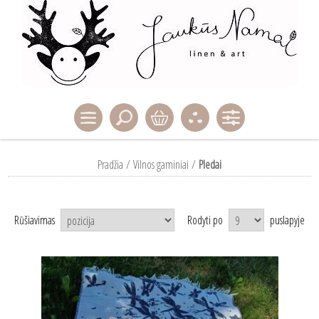
Pradžia
/
Vilnos gaminiai
/
Pledai
Rūšiavimas
Rodyti po
puslapyje