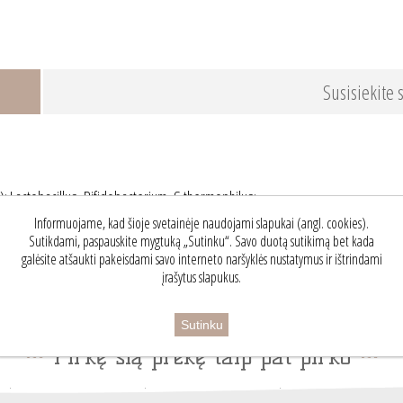
Susisiekite
: Lactobacillus, Bifidobacterium, S.thermophilus;
ogos, grybai, jūržolės;
Informuojame, kad šioje svetainėje naudojami slapukai (angl. cookies).
gštys, enzimai, polifenoliai;
Sutikdami, paspauskite mygtuką „Sutinku“. Savo duotą sutikimą bet kada
galėsite atšaukti pakeisdami savo interneto naršyklės nustatymus ir ištrindami
įrašytus slapukus.
Sutinku
Pirkę šią prekę taip pat pirko