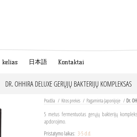
日本語
 kelias
Kontaktai
DR. OHHIRA DELUXE GERŲJŲ BAKTERIJŲ KOMPLEKSAS
Pradžia
/
Kitos prekės
/
Pagaminta Japonijoje
/
Dr. OH
5 metus fermentuotas gerųjų bakterijų kompleksa
apdorojimo.
Pristatymo laikas:
3-5 d.d.