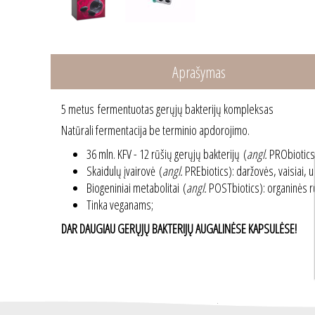
Aprašymas
5 metus fermentuotas gerųjų bakterijų kompleksas
Natūrali fermentacija be terminio apdorojimo.
36 mln. KFV - 12 rūšių gerųjų bakterijų (
angl.
PRObiotics)
Skaidulų įvairovė (
angl.
PREbiotics): daržovės, vaisiai, u
Biogeniniai metabolitai (
angl.
POSTbiotics): organinės rū
Tinka veganams;
DAR DAUGIAU GERŲJŲ BAKTERIJŲ AUGALINĖSE KAPSULĖSE!