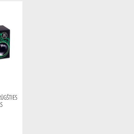
RŪGŠTIES
AS