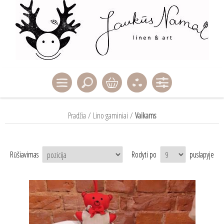
Pradžia
/
Lino gaminiai
/
Vaikams
Rūšiavimas
Rodyti po
puslapyje