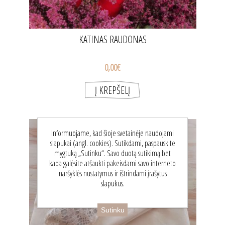
KATINAS RAUDONAS
0,00€
Informuojame, kad šioje svetainėje naudojami
slapukai (angl. cookies). Sutikdami, paspauskite
mygtuką „Sutinku“. Savo duotą sutikimą bet
kada galėsite atšaukti pakeisdami savo interneto
naršyklės nustatymus ir ištrindami įrašytus
slapukus.
Sutinku