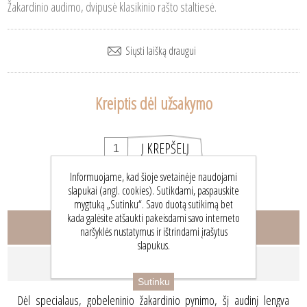
Žakardinio audimo, dvipusė klasikinio rašto staltiesė.
Kreiptis dėl užsakymo
Informuojame, kad šioje svetainėje naudojami
slapukai (angl. cookies). Sutikdami, paspauskite
mygtuką „Sutinku“. Savo duotą sutikimą bet
kada galėsite atšaukti pakeisdami savo interneto
Aprašymas
naršyklės nustatymus ir ištrindami įrašytus
slapukus.
Susisiekite su mumis
Sutinku
Dėl specialaus, gobeleninio žakardinio pynimo, šį audinį lengva