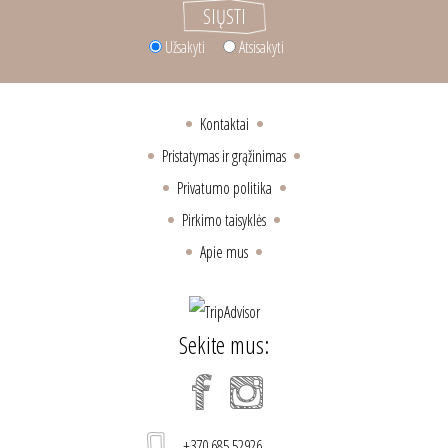
Užsakyti
Atsisakyti
Kontaktai
Pristatymas ir grąžinimas
Privatumo politika
Pirkimo taisyklės
Apie mus
Sekite mus:
+370 685 52926