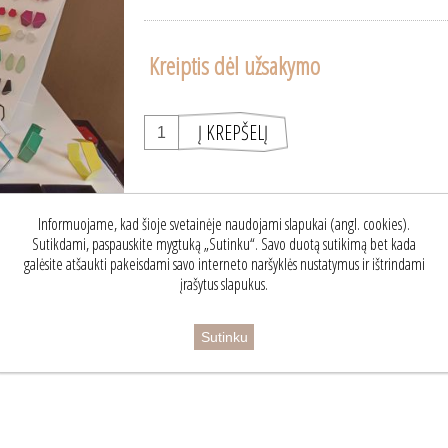
Kreiptis dėl užsakymo
Informuojame, kad šioje svetainėje naudojami slapukai (angl. cookies).
Sutikdami, paspauskite mygtuką „Sutinku“. Savo duotą sutikimą bet kada
galėsite atšaukti pakeisdami savo interneto naršyklės nustatymus ir ištrindami
įrašytus slapukus.
Susisiekite
Sutinku