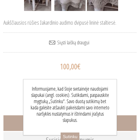
Aukščiausios rūšies žakardinio audimo dvipusė lininė staltiesė.
100,00€
Informuojame, kad šioje svetainėje naudojami
slapukai (angl. cookies). Sutikdami, paspauskite
mygtuką „Sutinku“. Savo duotą sutikimą bet
kada galėsite atšaukti pakeisdami savo interneto
naršyklės nustatymus ir ištrindami įrašytus
slapukus.
Aprašymas
Sutinku
Susisiekite su mumis