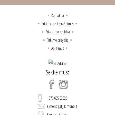
Kontaktai
Pristatymas ir grąžinimas
Privatumo politika
Pirkimo taisyklės
Apie mus
Sekite mus:
+370 685 52926
kimono [at] kimono.lt
Kaunas, Lietuva