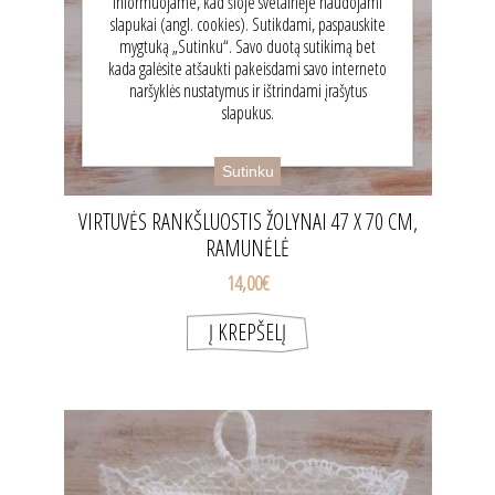
Informuojame, kad šioje svetainėje naudojami
slapukai (angl. cookies). Sutikdami, paspauskite
mygtuką „Sutinku“. Savo duotą sutikimą bet
kada galėsite atšaukti pakeisdami savo interneto
naršyklės nustatymus ir ištrindami įrašytus
slapukus.
Sutinku
VIRTUVĖS RANKŠLUOSTIS ŽOLYNAI 47 X 70 CM,
RAMUNĖLĖ
14,00€