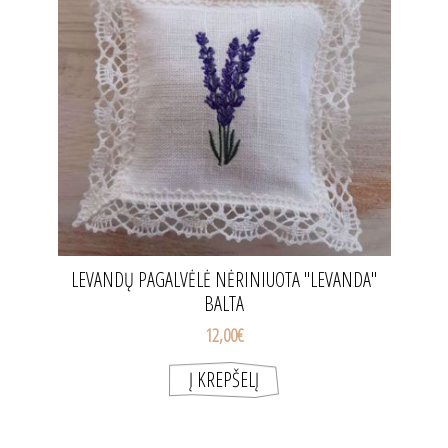
LEVANDŲ PAGALVĖLĖ NĖRINIUOTA "LEVANDA"
BALTA
12,00€